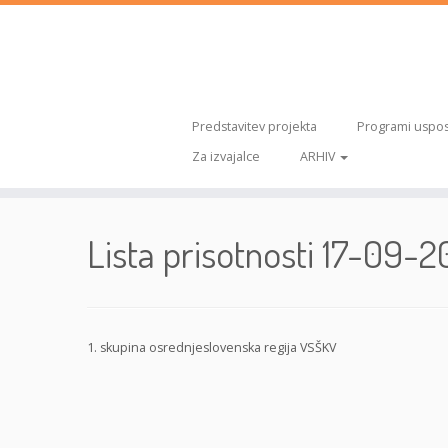
Predstavitev projekta
Programi uspos
Za izvajalce
ARHIV
Skoči
na
Lista prisotnosti 17-09-2
vsebino
1. skupina osrednjeslovenska regija VSŠKV