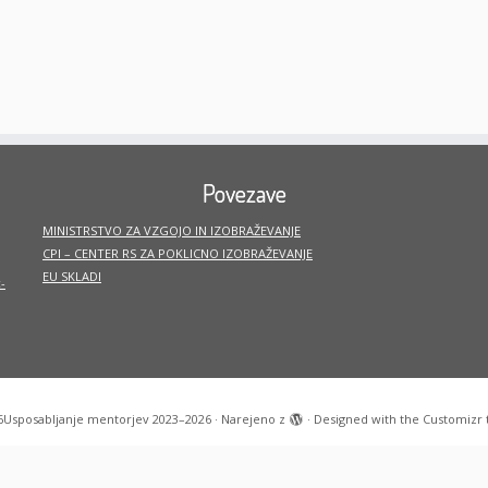
Povezave
MINISTRSTVO ZA VZGOJO IN IZOBRAŽEVANJE
CPI – CENTER RS ZA POKLICNO IZOBRAŽEVANJE
EU SKLADI
-
6
Usposabljanje mentorjev 2023–2026
·
Narejeno z
·
Designed with the
Customizr