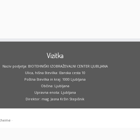
Vizitka
Naziv podjetja: BIOTEHNIŠKI IZOBRAŽEVALNI CENTER LJUBLJANA
Ulica, hišna številka: Ižanska cesta 10
Poštna številka in kraj: 1000 Ljubljana
Občina: Ljubljana
Upravna enota: Ljubljana
Direktor: mag. Jasna Kržin Stepišnik
 theme
·