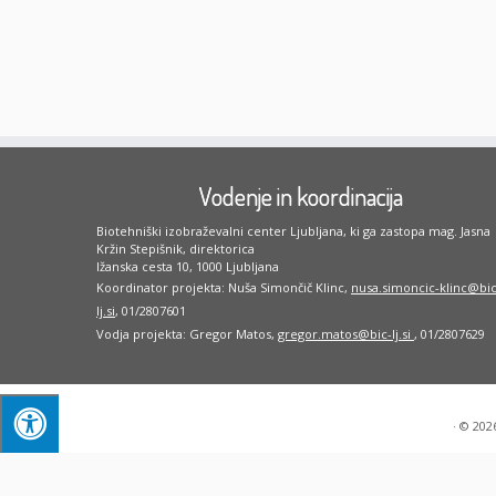
Vodenje in koordinacija
Biotehniški izobraževalni center Ljubljana, ki ga zastopa mag. Jasna
Kržin Stepišnik, direktorica
Ižanska cesta 10, 1000 Ljubljana
Koordinator projekta: Nuša Simončič Klinc,
nusa.simoncic-klinc@bic
lj.si
, 01/2807601
Vodja projekta: Gregor Matos,
gregor.matos@bic-lj.si
, 01/2807629
·
© 202