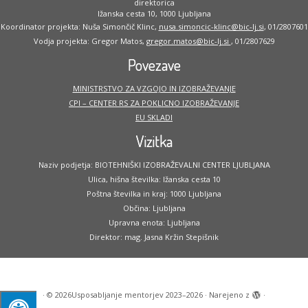
direktorica
Ižanska cesta 10, 1000 Ljubljana
Koordinator projekta: Nuša Simončič Klinc,
nusa.simoncic-klinc@bic-lj.si
, 01/2807601
Vodja projekta: Gregor Matos,
gregor.matos@bic-lj.si
, 01/2807629
Povezave
MINISTRSTVO ZA VZGOJO IN IZOBRAŽEVANJE
CPI – CENTER RS ZA POKLICNO IZOBRAŽEVANJE
EU SKLADI
Vizitka
Naziv podjetja: BIOTEHNIŠKI IZOBRAŽEVALNI CENTER LJUBLJANA
Ulica, hišna številka: Ižanska cesta 10
Poštna številka in kraj: 1000 Ljubljana
Občina: Ljubljana
Upravna enota: Ljubljana
Direktor: mag. Jasna Kržin Stepišnik
·
© 2026
Usposabljanje mentorjev 2023–2026
·
Narejeno z
·