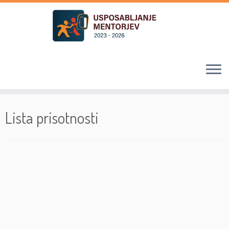
Skoči
na
Lista prisotnosti
vsebino