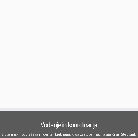
Vodenje in koordinacija
Biotehniški izobraževalni center Ljubljana, ki ga zastopa mag. Jasna Kržin Stepišnik,