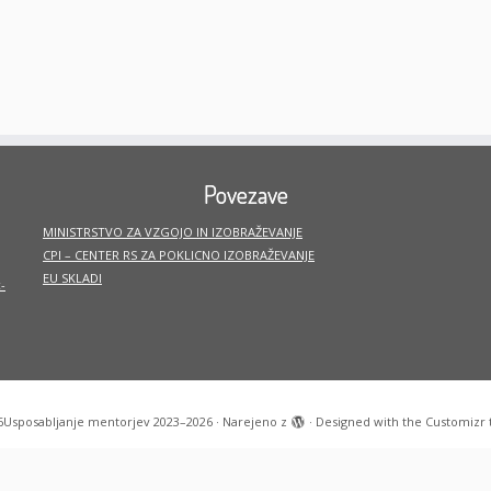
Povezave
MINISTRSTVO ZA VZGOJO IN IZOBRAŽEVANJE
CPI – CENTER RS ZA POKLICNO IZOBRAŽEVANJE
EU SKLADI
-
6
Usposabljanje mentorjev 2023–2026
·
Narejeno z
·
Designed with the
Customizr