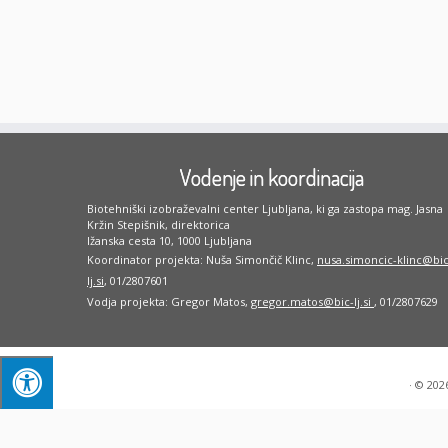
Vodenje in koordinacija
Biotehniški izobraževalni center Ljubljana, ki ga zastopa mag. Jasna
Kržin Stepišnik, direktorica
Ižanska cesta 10, 1000 Ljubljana
Koordinator projekta: Nuša Simončič Klinc,
nusa.simoncic-klinc@bic
lj.si
, 01/2807601
Vodja projekta: Gregor Matos,
gregor.matos@bic-lj.si
, 01/2807629
·
© 202