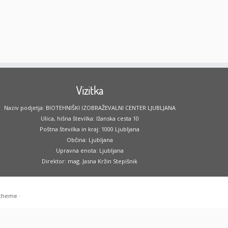
Vizitka
Naziv podjetja: BIOTEHNIŠKI IZOBRAŽEVALNI CENTER LJUBLJANA
Ulica, hišna številka: Ižanska cesta 10
Poštna številka in kraj: 1000 Ljubljana
Občina: Ljubljana
Upravna enota: Ljubljana
Direktor: mag. Jasna Kržin Stepišnik
 theme
·