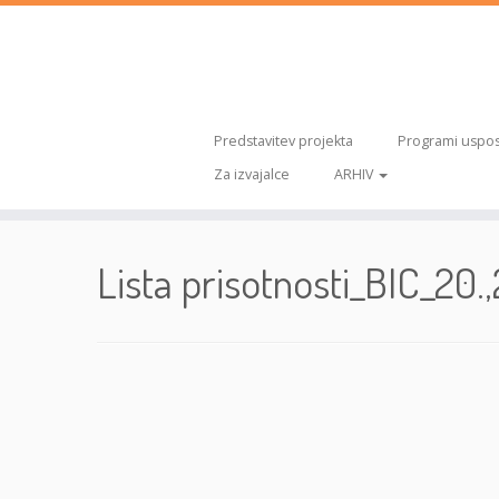
Predstavitev projekta
Programi uspos
Za izvajalce
ARHIV
Skoči
na
Lista prisotnosti_BIC_20.
vsebino