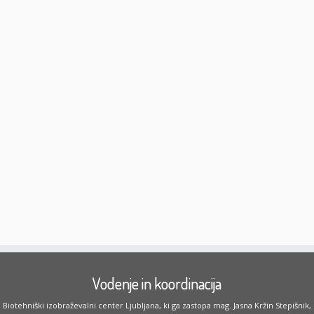
Vodenje in koordinacija
Biotehniški izobraževalni center Ljubljana, ki ga zastopa mag. Jasna Kržin Stepišnik,