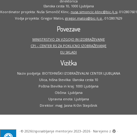
direktorica
Ižanska cesta 10, 1000 Ljubljana
Koordinator projekta: Nuša Simončič Klinc,
nusa.simoncic-klinc@bic-lj.si
, 01/2807601
Vodja projekta: Gregor Matos,
gregor.matos@bic-lj.si
, 01/2807629
Povezave
MINISTRSTVO ZA VZGOJO IN IZOBRAŽEVANJE
CPI – CENTER RS ZA POKLICNO IZOBRAŽEVANJE
EU SKLADI
Vizitka
Naziv podjetja: BIOTEHNIŠKI IZOBRAŽEVALNI CENTER LJUBLJANA
Ulica, hišna številka: Ižanska cesta 10
Poštna številka in kraj: 1000 Ljubljana
Občina: Ljubljana
Upravna enota: Ljubljana
Direktor: mag. Jasna Kržin Stepišnik
·
© 2026
Usposabljanje mentorjev 2023–2026
·
Narejeno z
·