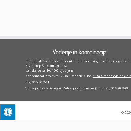
Vodenje in koordinacija
Biotehniški izobraževalni center Ljubljana, ki ga zastopa mag. Jasna
Kržin Stepišnik, direktorica
Ižanska cesta 10, 1000 Ljubljana
Koordinator projekta: Nuša Simončič Klinc,
nusa.simoncic-klinc@bic
lj.si
, 01/2807601
Vodja projekta: Gregor Matos,
gregor.matos@bic-lj.si
, 01/2807629
·
© 202