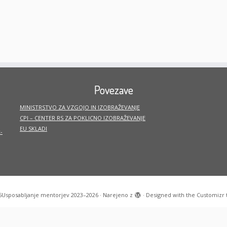
Povezave
MINISTRSTVO ZA VZGOJO IN IZOBRAŽEVANJE
CPI – CENTER RS ZA POKLICNO IZOBRAŽEVANJE
EU SKLADI
-
6
Usposabljanje mentorjev 2023–2026
·
Narejeno z
·
Designed with the
Customizr