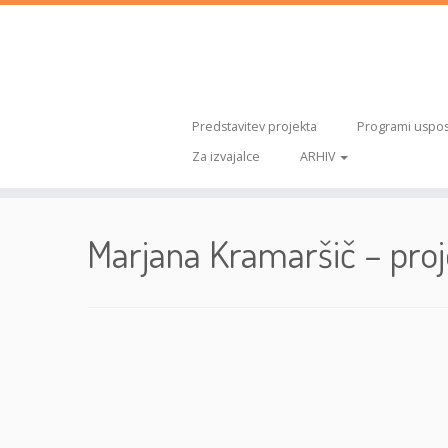
Predstavitev projekta
Programi uspos
Za izvajalce
ARHIV
Skoči
na
Marjana Kramaršič – pro
vsebino