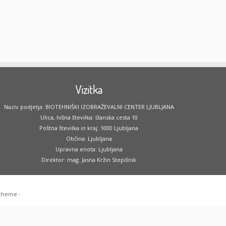
Vizitka
Naziv podjetja: BIOTEHNIŠKI IZOBRAŽEVALNI CENTER LJUBLJANA
Ulica, hišna številka: Ižanska cesta 10
Poštna številka in kraj: 1000 Ljubljana
Občina: Ljubljana
Upravna enota: Ljubljana
Direktor: mag. Jasna Kržin Stepišnik
 theme
·