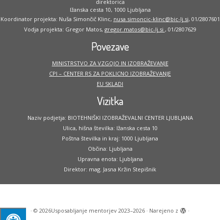
direktorica
Ižanska cesta 10, 1000 Ljubljana
Koordinator projekta: Nuša Simončič Klinc,
nusa.simoncic-klinc@bic-lj.si
, 01/2807601
Vodja projekta: Gregor Matos,
gregor.matos@bic-lj.si
, 01/2807629
Povezave
MINISTRSTVO ZA VZGOJO IN IZOBRAŽEVANJE
CPI – CENTER RS ZA POKLICNO IZOBRAŽEVANJE
EU SKLADI
Vizitka
Naziv podjetja: BIOTEHNIŠKI IZOBRAŽEVALNI CENTER LJUBLJANA
Ulica, hišna številka: Ižanska cesta 10
Poštna številka in kraj: 1000 Ljubljana
Občina: Ljubljana
Upravna enota: Ljubljana
Direktor: mag. Jasna Kržin Stepišnik
·
© 2026
Usposabljanje mentorjev 2023–2026
·
Narejeno z
·