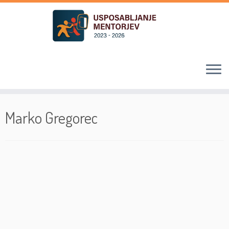
Skoči
na
Marko Gregorec
vsebino