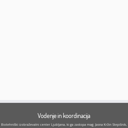
Vodenje in koordinacija
Biotehniški izobraževalni center Ljubljana, ki ga zastopa mag. Jasna Kržin Stepišnik,