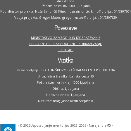
direktorica
Ižanska cesta 10, 1000 Ljubljana
Koordinator projekta: Nuša Simončič Klinc,
nusa.simoncic-klinc@bic-lj.si
, 01/2807601
Vodja projekta: Gregor Matos,
gregor.matos@bic-lj.si
, 01/2807629
Povezave
MINISTRSTVO ZA VZGOJO IN IZOBRAŽEVANJE
CPI – CENTER RS ZA POKLICNO IZOBRAŽEVANJE
EU SKLADI
Vizitka
Naziv podjetja: BIOTEHNIŠKI IZOBRAŽEVALNI CENTER LJUBLJANA
Ulica, hišna številka: Ižanska cesta 10
Poštna številka in kraj: 1000 Ljubljana
Občina: Ljubljana
Upravna enota: Ljubljana
Direktor: mag. Jasna Kržin Stepišnik
·
© 2026
Usposabljanje mentorjev 2023–2026
·
Narejeno z
·