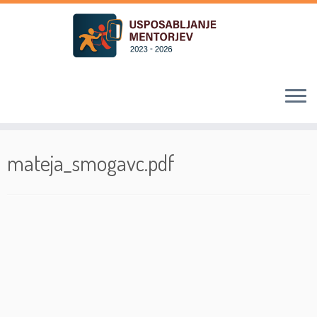
Skoči
na
mateja_smogavc.pdf
vsebino