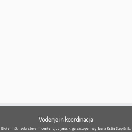
Vodenje in koordinacija
Biotehniški izobraževalni center Ljubljana, ki ga zastopa mag. Jasna Kržin Stepišnik,