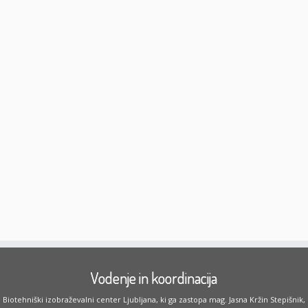
Vodenje in koordinacija
Biotehniški izobraževalni center Ljubljana, ki ga zastopa mag. Jasna Kržin Stepišnik,