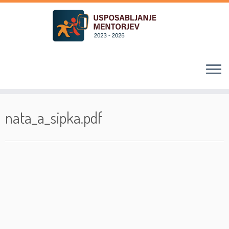
Skoči
na
nata_a_sipka.pdf
vsebino