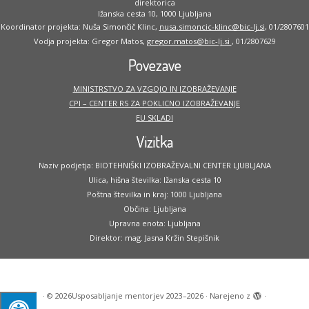
direktorica
Ižanska cesta 10, 1000 Ljubljana
Koordinator projekta: Nuša Simončič Klinc,
nusa.simoncic-klinc@bic-lj.si
, 01/2807601
Vodja projekta: Gregor Matos,
gregor.matos@bic-lj.si
, 01/2807629
Povezave
MINISTRSTVO ZA VZGOJO IN IZOBRAŽEVANJE
CPI – CENTER RS ZA POKLICNO IZOBRAŽEVANJE
EU SKLADI
Vizitka
Naziv podjetja: BIOTEHNIŠKI IZOBRAŽEVALNI CENTER LJUBLJANA
Ulica, hišna številka: Ižanska cesta 10
Poštna številka in kraj: 1000 Ljubljana
Občina: Ljubljana
Upravna enota: Ljubljana
Direktor: mag. Jasna Kržin Stepišnik
·
© 2026
Usposabljanje mentorjev 2023–2026
·
Narejeno z
·