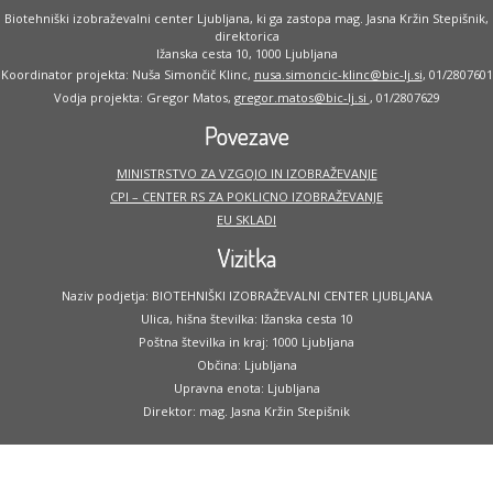
Biotehniški izobraževalni center Ljubljana, ki ga zastopa mag. Jasna Kržin Stepišnik,
direktorica
Ižanska cesta 10, 1000 Ljubljana
Koordinator projekta: Nuša Simončič Klinc,
nusa.simoncic-klinc@bic-lj.si
, 01/2807601
Vodja projekta: Gregor Matos,
gregor.matos@bic-lj.si
, 01/2807629
Povezave
MINISTRSTVO ZA VZGOJO IN IZOBRAŽEVANJE
CPI – CENTER RS ZA POKLICNO IZOBRAŽEVANJE
EU SKLADI
Vizitka
Naziv podjetja: BIOTEHNIŠKI IZOBRAŽEVALNI CENTER LJUBLJANA
Ulica, hišna številka: Ižanska cesta 10
Poštna številka in kraj: 1000 Ljubljana
Občina: Ljubljana
Upravna enota: Ljubljana
Direktor: mag. Jasna Kržin Stepišnik