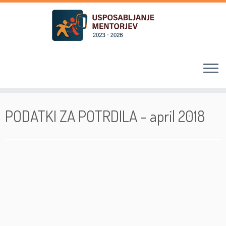
Skoči
na
PODATKI ZA POTRDILA – april 2018
vsebino