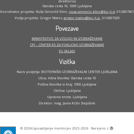
direktorica
Ižanska cesta 10, 1000 Ljubljana
Koordinator projekta: Nuša Simončič Klinc,
nusa.simoncic-klinc@bic-lj.si
, 01/2807601
Vodja projekta: Gregor Matos,
gregor.matos@bic-lj.si
, 01/2807629
Povezave
MINISTRSTVO ZA VZGOJO IN IZOBRAŽEVANJE
CPI – CENTER RS ZA POKLICNO IZOBRAŽEVANJE
EU SKLADI
Vizitka
Naziv podjetja: BIOTEHNIŠKI IZOBRAŽEVALNI CENTER LJUBLJANA
Ulica, hišna številka: Ižanska cesta 10
Poštna številka in kraj: 1000 Ljubljana
Občina: Ljubljana
Upravna enota: Ljubljana
Direktor: mag. Jasna Kržin Stepišnik
·
© 2026
Usposabljanje mentorjev 2023–2026
·
Narejeno z
·