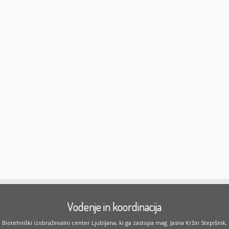
Vodenje in koordinacija
Biotehniški izobraževalni center Ljubljana, ki ga zastopa mag. Jasna Kržin Stepišnik,