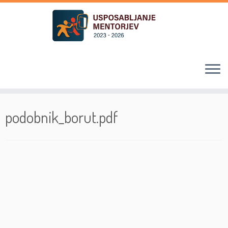
Skoči
na
podobnik_borut.pdf
vsebino