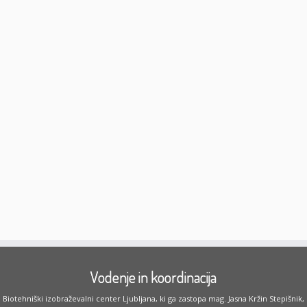
Vodenje in koordinacija
Biotehniški izobraževalni center Ljubljana, ki ga zastopa mag. Jasna Kržin Stepišnik,