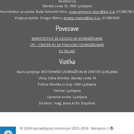
direktorica
Ižanska cesta 10, 1000 Ljubljana
Koordinator projekta: Nuša Simončič Klinc,
nusa.simoncic-klinc@bic-lj.si
, 01/2807601
Vodja projekta: Gregor Matos,
gregor.matos@bic-lj.si
, 01/2807629
Povezave
MINISTRSTVO ZA VZGOJO IN IZOBRAŽEVANJE
CPI – CENTER RS ZA POKLICNO IZOBRAŽEVANJE
EU SKLADI
Vizitka
Naziv podjetja: BIOTEHNIŠKI IZOBRAŽEVALNI CENTER LJUBLJANA
Ulica, hišna številka: Ižanska cesta 10
Poštna številka in kraj: 1000 Ljubljana
Občina: Ljubljana
Upravna enota: Ljubljana
Direktor: mag. Jasna Kržin Stepišnik
·
© 2026
Usposabljanje mentorjev 2023–2026
·
Narejeno z
·