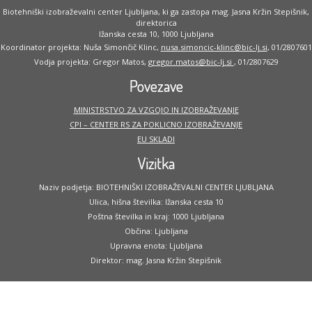
Biotehniški izobraževalni center Ljubljana, ki ga zastopa mag. Jasna Kržin Stepišnik,
direktorica
Ižanska cesta 10, 1000 Ljubljana
Koordinator projekta: Nuša Simončič Klinc,
nusa.simoncic-klinc@bic-lj.si
, 01/2807601
Vodja projekta: Gregor Matos,
gregor.matos@bic-lj.si
, 01/2807629
Povezave
MINISTRSTVO ZA VZGOJO IN IZOBRAŽEVANJE
CPI – CENTER RS ZA POKLICNO IZOBRAŽEVANJE
EU SKLADI
Vizitka
Naziv podjetja: BIOTEHNIŠKI IZOBRAŽEVALNI CENTER LJUBLJANA
Ulica, hišna številka: Ižanska cesta 10
Poštna številka in kraj: 1000 Ljubljana
Občina: Ljubljana
Upravna enota: Ljubljana
Direktor: mag. Jasna Kržin Stepišnik