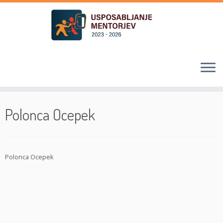
Skoči
na
Polonca Ocepek
vsebino
Polonca Ocepek