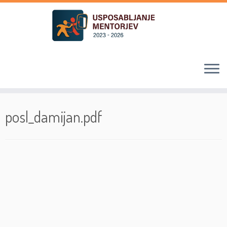
Skoči
na
posl_damijan.pdf
vsebino