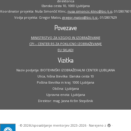
direktorica
Ižanska cesta 10, 1000 Ljubljana
Koordinator projekta: Nuša Simončič Klinc,
nusa.simoncic-klinc@bic-lj.si
, 01/2807601
Vodja projekta: Gregor Matos,
gregor.matos@bic-lj.si
, 01/2807629
Povezave
MINISTRSTVO ZA VZGOJO IN IZOBRAŽEVANJE
CPI – CENTER RS ZA POKLICNO IZOBRAŽEVANJE
EU SKLADI
Vizitka
Naziv podjetja: BIOTEHNIŠKI IZOBRAŽEVALNI CENTER LJUBLJANA
Ulica, hišna številka: Ižanska cesta 10
Poštna številka in kraj: 1000 Ljubljana
Občina: Ljubljana
Upravna enota: Ljubljana
Direktor: mag. Jasna Kržin Stepišnik
·
© 2026
Usposabljanje mentorjev 2023–2026
·
Narejeno z
·