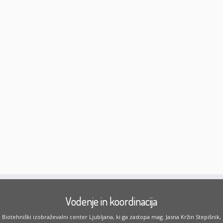
Vodenje in koordinacija
Biotehniški izobraževalni center Ljubljana, ki ga zastopa mag. Jasna Kržin Stepišnik,