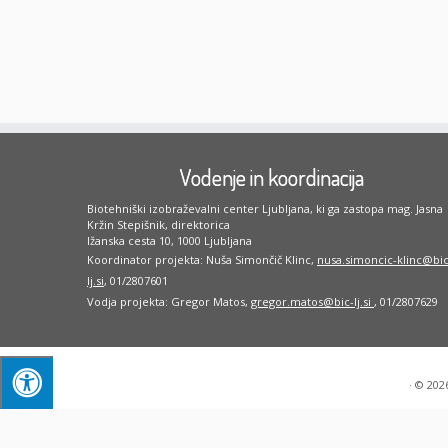
Vodenje in koordinacija
Biotehniški izobraževalni center Ljubljana, ki ga zastopa mag. Jasna
Kržin Stepišnik, direktorica
Ižanska cesta 10, 1000 Ljubljana
Koordinator projekta: Nuša Simončič Klinc,
nusa.simoncic-klinc@bic
lj.si
, 01/2807601
Vodja projekta: Gregor Matos,
gregor.matos@bic-lj.si
, 01/2807629
·
© 202