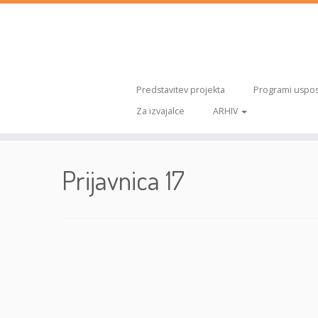
Predstavitev projekta
Programi uspos
Za izvajalce
ARHIV
Skoči
na
Prijavnica 17
vsebino