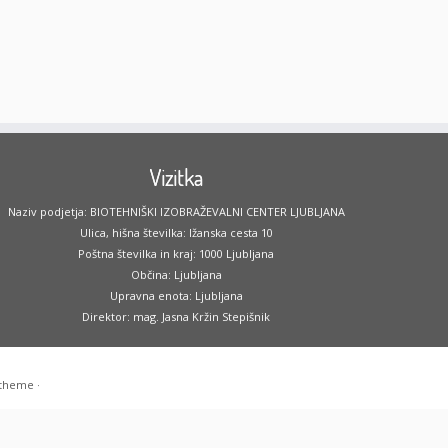
Vizitka
Naziv podjetja: BIOTEHNIŠKI IZOBRAŽEVALNI CENTER LJUBLJANA
Ulica, hišna številka: Ižanska cesta 10
Poštna številka in kraj: 1000 Ljubljana
Občina: Ljubljana
Upravna enota: Ljubljana
Direktor: mag. Jasna Kržin Stepišnik
 theme
·