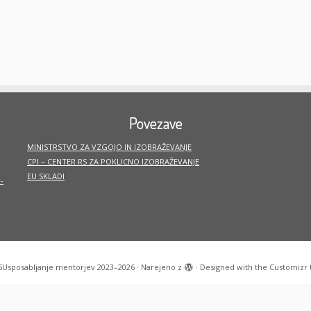
Povezave
MINISTRSTVO ZA VZGOJO IN IZOBRAŽEVANJE
CPI – CENTER RS ZA POKLICNO IZOBRAŽEVANJE
EU SKLADI
-
6
Usposabljanje mentorjev 2023–2026
·
Narejeno z
·
Designed with the
Customizr