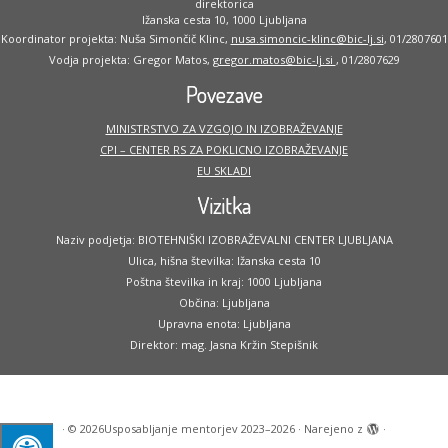
direktorica
Ižanska cesta 10, 1000 Ljubljana
Koordinator projekta: Nuša Simončič Klinc,
nusa.simoncic-klinc@bic-lj.si
, 01/2807601
Vodja projekta: Gregor Matos,
gregor.matos@bic-lj.si
, 01/2807629
Povezave
MINISTRSTVO ZA VZGOJO IN IZOBRAŽEVANJE
CPI – CENTER RS ZA POKLICNO IZOBRAŽEVANJE
EU SKLADI
Vizitka
Naziv podjetja: BIOTEHNIŠKI IZOBRAŽEVALNI CENTER LJUBLJANA
Ulica, hišna številka: Ižanska cesta 10
Poštna številka in kraj: 1000 Ljubljana
Občina: Ljubljana
Upravna enota: Ljubljana
Direktor: mag. Jasna Kržin Stepišnik
·
© 2026
Usposabljanje mentorjev 2023–2026
·
Narejeno z
·