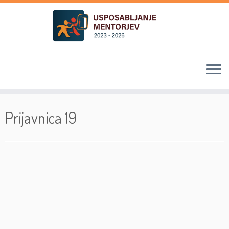
Skoči
na
Prijavnica 19
vsebino