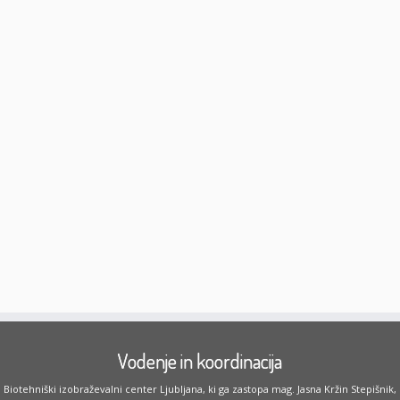
Vodenje in koordinacija
Biotehniški izobraževalni center Ljubljana, ki ga zastopa mag. Jasna Kržin Stepišnik,