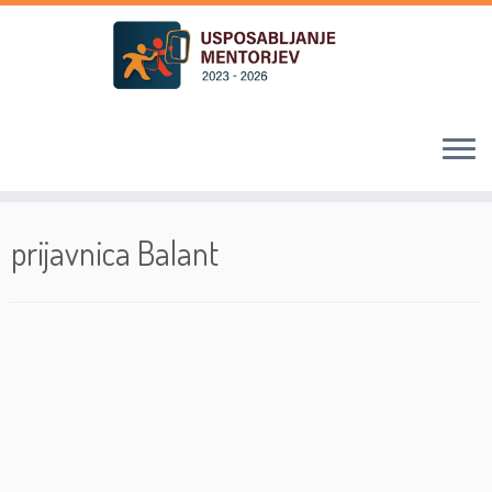
Skoči
na
prijavnica Balant
vsebino