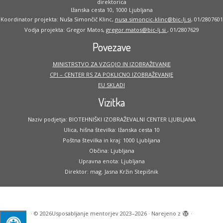
direktorica
Ižanska cesta 10, 1000 Ljubljana
Koordinator projekta: Nuša Simončič Klinc,
nusa.simoncic-klinc@bic-lj.si
, 01/2807601
Vodja projekta: Gregor Matos,
gregor.matos@bic-lj.si
, 01/2807629
Povezave
MINISTRSTVO ZA VZGOJO IN IZOBRAŽEVANJE
CPI – CENTER RS ZA POKLICNO IZOBRAŽEVANJE
EU SKLADI
Vizitka
Naziv podjetja: BIOTEHNIŠKI IZOBRAŽEVALNI CENTER LJUBLJANA
Ulica, hišna številka: Ižanska cesta 10
Poštna številka in kraj: 1000 Ljubljana
Občina: Ljubljana
Upravna enota: Ljubljana
Direktor: mag. Jasna Kržin Stepišnik
·
© 2026
Usposabljanje mentorjev 2023–2026
·
Narejeno z
·