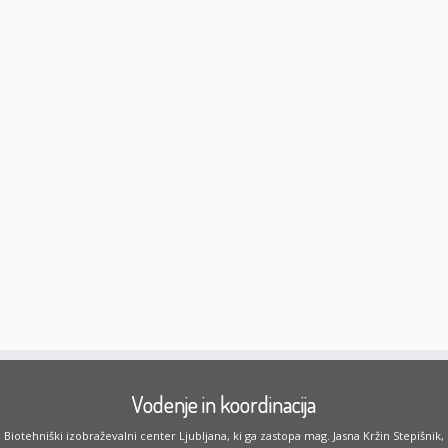
Vodenje in koordinacija
Biotehniški izobraževalni center Ljubljana, ki ga zastopa mag. Jasna Kržin Stepišnik,