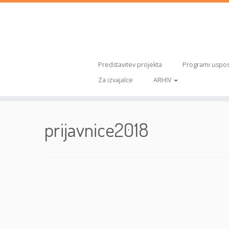
Predstavitev projekta
Programi uspos
Za izvajalce
ARHIV
Skoči
na
prijavnice2018
vsebino