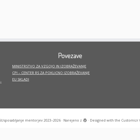
Povezave
MINISTRSTVO ZA VZGOJO IN IZOBRAŽEVANJE
CPI – CENTER RS ZA POKLICNO IZOBRAŽEVANJE
EU SKLADI
-
6
Usposabljanje mentorjev 2023–2026
·
Narejeno z
·
Designed with the
Customizr