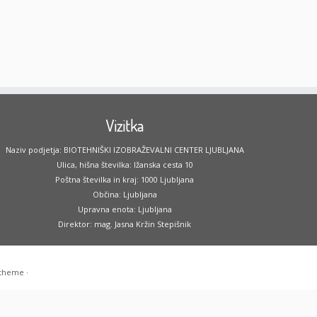
Vizitka
Naziv podjetja: BIOTEHNIŠKI IZOBRAŽEVALNI CENTER LJUBLJANA
Ulica, hišna številka: Ižanska cesta 10
Poštna številka in kraj: 1000 Ljubljana
Občina: Ljubljana
Upravna enota: Ljubljana
Direktor: mag. Jasna Kržin Stepišnik
 theme
·