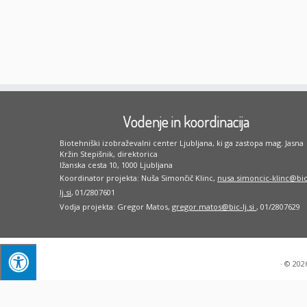
Vodenje in koordinacija
Biotehniški izobraževalni center Ljubljana, ki ga zastopa mag. Jasna
Kržin Stepišnik, direktorica
Ižanska cesta 10, 1000 Ljubljana
Koordinator projekta: Nuša Simončič Klinc,
nusa.simoncic-klinc@bic
lj.si
, 01/2807601
Vodja projekta: Gregor Matos,
gregor.matos@bic-lj.si
, 01/2807629
·
© 202