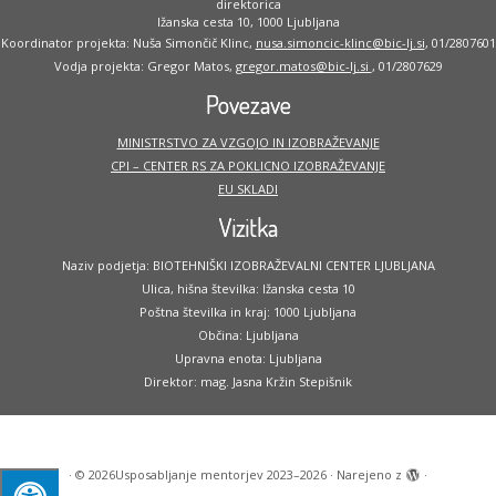
direktorica
Ižanska cesta 10, 1000 Ljubljana
Koordinator projekta: Nuša Simončič Klinc,
nusa.simoncic-klinc@bic-lj.si
, 01/2807601
Vodja projekta: Gregor Matos,
gregor.matos@bic-lj.si
, 01/2807629
Povezave
MINISTRSTVO ZA VZGOJO IN IZOBRAŽEVANJE
CPI – CENTER RS ZA POKLICNO IZOBRAŽEVANJE
EU SKLADI
Vizitka
Naziv podjetja: BIOTEHNIŠKI IZOBRAŽEVALNI CENTER LJUBLJANA
Ulica, hišna številka: Ižanska cesta 10
Poštna številka in kraj: 1000 Ljubljana
Občina: Ljubljana
Upravna enota: Ljubljana
Direktor: mag. Jasna Kržin Stepišnik
·
© 2026
Usposabljanje mentorjev 2023–2026
·
Narejeno z
·