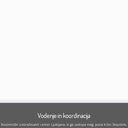
Vodenje in koordinacija
Biotehniški izobraževalni center Ljubljana, ki ga zastopa mag. Jasna Kržin Stepišnik,