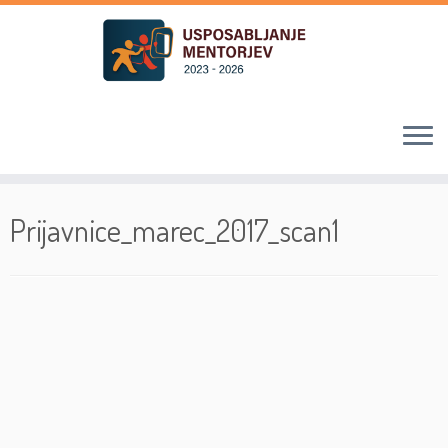
Skoči
na
Prijavnice_marec_2017_scan1
vsebino