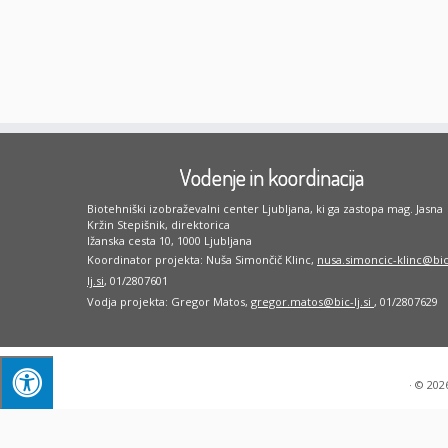
Vodenje in koordinacija
Biotehniški izobraževalni center Ljubljana, ki ga zastopa mag. Jasna
Kržin Stepišnik, direktorica
Ižanska cesta 10, 1000 Ljubljana
Koordinator projekta: Nuša Simončič Klinc,
nusa.simoncic-klinc@bic
lj.si
, 01/2807601
Vodja projekta: Gregor Matos,
gregor.matos@bic-lj.si
, 01/2807629
·
© 202