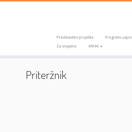
Predstavitev projekta
Programi uspos
Za izvajalce
ARHIV
Skoči
na
Priteržnik
vsebino