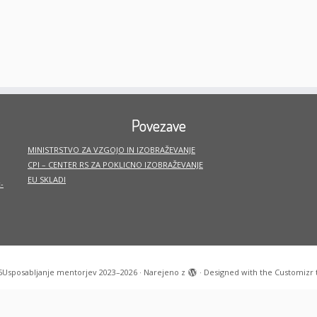
Povezave
MINISTRSTVO ZA VZGOJO IN IZOBRAŽEVANJE
CPI – CENTER RS ZA POKLICNO IZOBRAŽEVANJE
EU SKLADI
-
6
Usposabljanje mentorjev 2023–2026
·
Narejeno z
·
Designed with the
Customizr