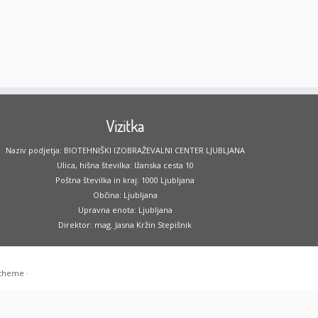
Vizitka
Naziv podjetja: BIOTEHNIŠKI IZOBRAŽEVALNI CENTER LJUBLJANA
Ulica, hišna številka: Ižanska cesta 10
Poštna številka in kraj: 1000 Ljubljana
Občina: Ljubljana
Upravna enota: Ljubljana
Direktor: mag. Jasna Kržin Stepišnik
 theme
·