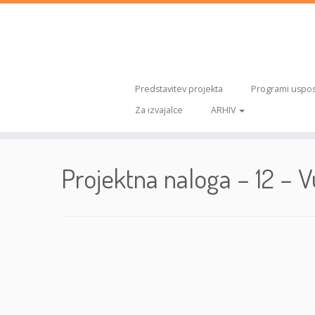
Predstavitev projekta
Programi uspos
Za izvajalce
ARHIV
Skoči
na
Projektna naloga – 12 – 
vsebino