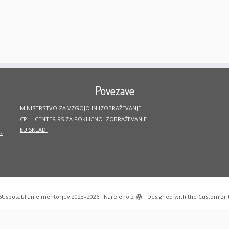
Povezave
MINISTRSTVO ZA VZGOJO IN IZOBRAŽEVANJE
CPI – CENTER RS ZA POKLICNO IZOBRAŽEVANJE
EU SKLADI
-
6
Usposabljanje mentorjev 2023–2026
·
Narejeno z
·
Designed with the
Customizr