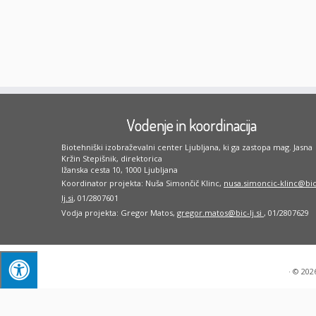
Vodenje in koordinacija
Biotehniški izobraževalni center Ljubljana, ki ga zastopa mag. Jasna
Kržin Stepišnik, direktorica
Ižanska cesta 10, 1000 Ljubljana
Koordinator projekta: Nuša Simončič Klinc,
nusa.simoncic-klinc@bic
lj.si
, 01/2807601
Vodja projekta: Gregor Matos,
gregor.matos@bic-lj.si
, 01/2807629
·
© 202