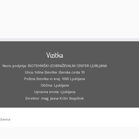
Vizitka
Naziv podjetja: BIOTEHNIŠKI IZOBRAŽEVALNI CENTER LJUBLJANA
Ulica, hišna številka: Ižanska cesta 10
Poštna številka in kraj: 1000 Ljubljana
Občina: Ljubljana
Upravna enota: Ljubljana
Direktor: mag. Jasna Kržin Stepišnik
 theme
·