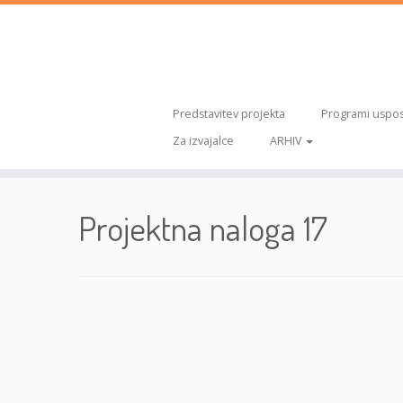
Predstavitev projekta
Programi uspos
Za izvajalce
ARHIV
Skoči
na
Projektna naloga 17
vsebino