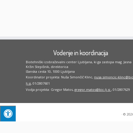
Vodenje in koordinacija
Biotehniški izobraževalni center Ljubljana, ki ga zastopa mag. Jasna
Kržin Stepišnik, direktorica
Ižanska cesta 10, 1000 Ljubljana
Koordinator projekta: Nuša Simončič Klinc,
nusa.simoncic-klinc@bic
lj.si
, 01/2807601
Vodja projekta: Gregor Matos,
gregor.matos@bic-lj.si
, 01/2807629
·
© 202