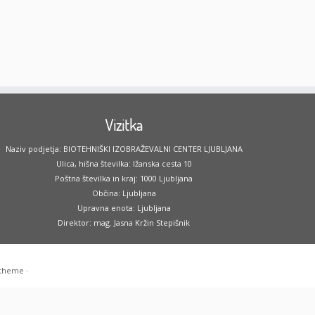
Vizitka
Naziv podjetja: BIOTEHNIŠKI IZOBRAŽEVALNI CENTER LJUBLJANA
Ulica, hišna številka: Ižanska cesta 10
Poštna številka in kraj: 1000 Ljubljana
Občina: Ljubljana
Upravna enota: Ljubljana
Direktor: mag. Jasna Kržin Stepišnik
 theme
·