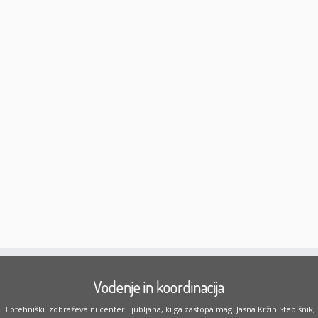
Vodenje in koordinacija
Biotehniški izobraževalni center Ljubljana, ki ga zastopa mag. Jasna Kržin Stepišnik,