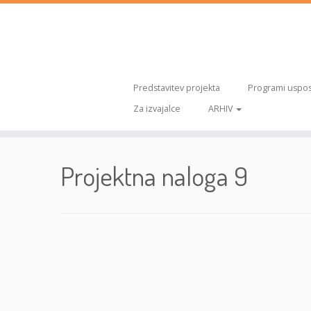
Predstavitev projekta
Programi uspos
Za izvajalce
ARHIV
Skoči
na
Projektna naloga 9
vsebino