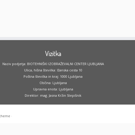
Vizitka
Naziv podjetja: BIOTEHNIŠKI IZOBRAŽEVALNI CENTER LJUBLJANA
Ulica, hišna številka: Ižanska cesta 10
Poštna številka in kraj: 1000 Ljubljana
Občina: Ljubljana
Upravna enota: Ljubljana
Direktor: mag. Jasna Kržin Stepišnik
 theme
·