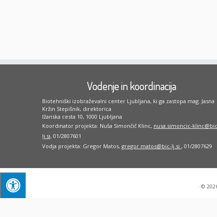
Vodenje in koordinacija
Biotehniški izobraževalni center Ljubljana, ki ga zastopa mag. Jasna
Kržin Stepišnik, direktorica
Ižanska cesta 10, 1000 Ljubljana
Koordinator projekta: Nuša Simončič Klinc,
nusa.simoncic-klinc@bic
lj.si
, 01/2807601
Vodja projekta: Gregor Matos,
gregor.matos@bic-lj.si
, 01/2807629
·
© 202