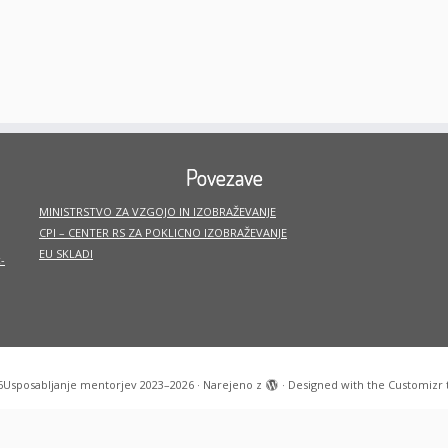
Povezave
MINISTRSTVO ZA VZGOJO IN IZOBRAŽEVANJE
CPI – CENTER RS ZA POKLICNO IZOBRAŽEVANJE
EU SKLADI
-
6
Usposabljanje mentorjev 2023–2026
·
Narejeno z
·
Designed with the
Customizr