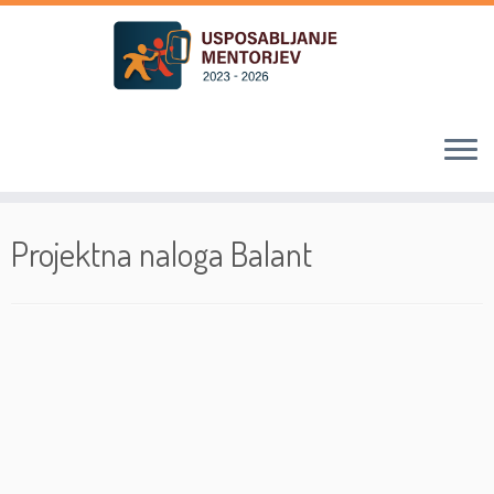
Skoči
na
Projektna naloga Balant
vsebino