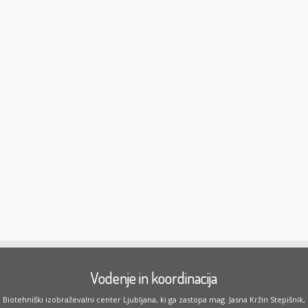
Vodenje in koordinacija
Biotehniški izobraževalni center Ljubljana, ki ga zastopa mag. Jasna Kržin Stepišnik,