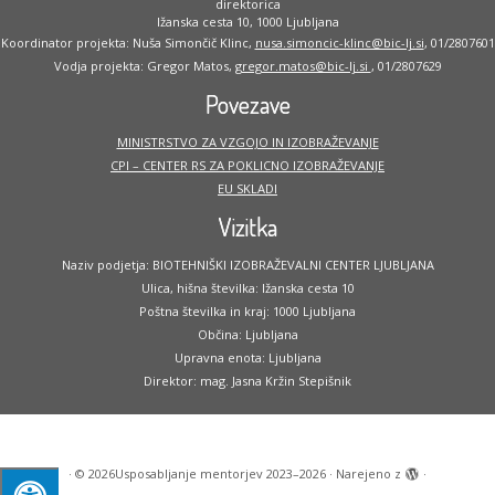
direktorica
Ižanska cesta 10, 1000 Ljubljana
Koordinator projekta: Nuša Simončič Klinc,
nusa.simoncic-klinc@bic-lj.si
, 01/2807601
Vodja projekta: Gregor Matos,
gregor.matos@bic-lj.si
, 01/2807629
Povezave
MINISTRSTVO ZA VZGOJO IN IZOBRAŽEVANJE
CPI – CENTER RS ZA POKLICNO IZOBRAŽEVANJE
EU SKLADI
Vizitka
Naziv podjetja: BIOTEHNIŠKI IZOBRAŽEVALNI CENTER LJUBLJANA
Ulica, hišna številka: Ižanska cesta 10
Poštna številka in kraj: 1000 Ljubljana
Občina: Ljubljana
Upravna enota: Ljubljana
Direktor: mag. Jasna Kržin Stepišnik
·
© 2026
Usposabljanje mentorjev 2023–2026
·
Narejeno z
·