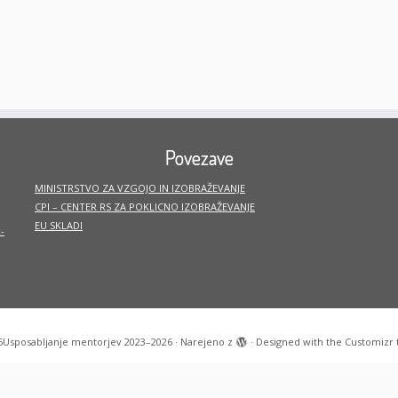
Povezave
MINISTRSTVO ZA VZGOJO IN IZOBRAŽEVANJE
CPI – CENTER RS ZA POKLICNO IZOBRAŽEVANJE
EU SKLADI
-
6
Usposabljanje mentorjev 2023–2026
·
Narejeno z
·
Designed with the
Customizr