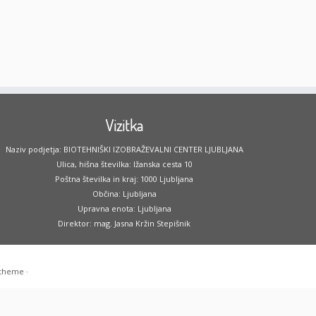
Vizitka
Naziv podjetja: BIOTEHNIŠKI IZOBRAŽEVALNI CENTER LJUBLJANA
Ulica, hišna številka: Ižanska cesta 10
Poštna številka in kraj: 1000 Ljubljana
Občina: Ljubljana
Upravna enota: Ljubljana
Direktor: mag. Jasna Kržin Stepišnik
 theme
·