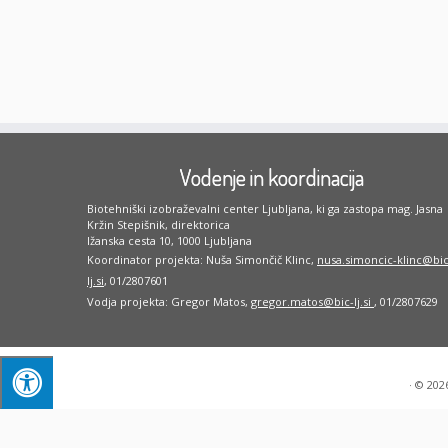
Vodenje in koordinacija
Biotehniški izobraževalni center Ljubljana, ki ga zastopa mag. Jasna
Kržin Stepišnik, direktorica
Ižanska cesta 10, 1000 Ljubljana
Koordinator projekta: Nuša Simončič Klinc,
nusa.simoncic-klinc@bic
lj.si
, 01/2807601
Vodja projekta: Gregor Matos,
gregor.matos@bic-lj.si
, 01/2807629
·
© 202