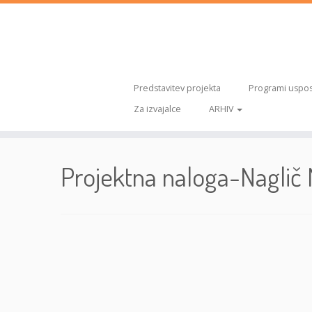
Predstavitev projekta
Programi uspos
Za izvajalce
ARHIV
Skoči
na
Projektna naloga-Naglič
vsebino