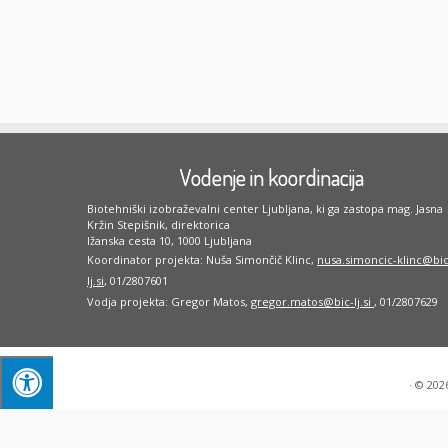
Vodenje in koordinacija
Biotehniški izobraževalni center Ljubljana, ki ga zastopa mag. Jasna
Kržin Stepišnik, direktorica
Ižanska cesta 10, 1000 Ljubljana
Koordinator projekta: Nuša Simončič Klinc,
nusa.simoncic-klinc@bic
lj.si
, 01/2807601
Vodja projekta: Gregor Matos,
gregor.matos@bic-lj.si
, 01/2807629
·
© 202