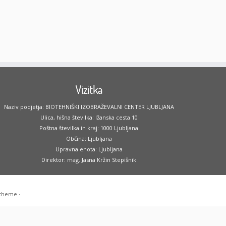
Vizitka
Naziv podjetja: BIOTEHNIŠKI IZOBRAŽEVALNI CENTER LJUBLJANA
Ulica, hišna številka: Ižanska cesta 10
Poštna številka in kraj: 1000 Ljubljana
Občina: Ljubljana
Upravna enota: Ljubljana
Direktor: mag. Jasna Kržin Stepišnik
 theme
·