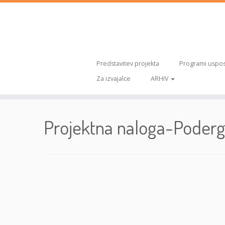
Predstavitev projekta
Programi uspos
Za izvajalce
ARHIV
Skoči
na
Projektna naloga-Poderg
vsebino