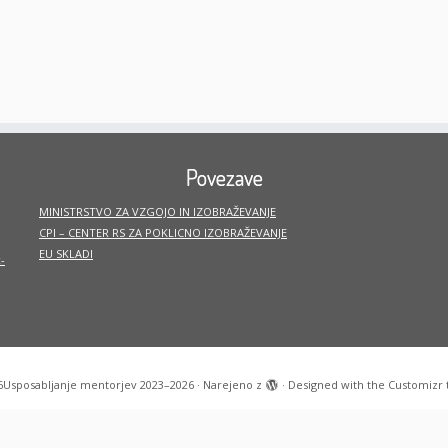
Povezave
MINISTRSTVO ZA VZGOJO IN IZOBRAŽEVANJE
CPI – CENTER RS ZA POKLICNO IZOBRAŽEVANJE
EU SKLADI
-
6
Usposabljanje mentorjev 2023–2026
·
Narejeno z
·
Designed with the
Customizr