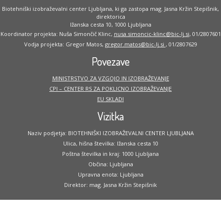
Biotehniški izobraževalni center Ljubljana, ki ga zastopa mag. Jasna Kržin Stepišnik,
direktorica
Ižanska cesta 10, 1000 Ljubljana
Koordinator projekta: Nuša Simončič Klinc,
nusa.simoncic-klinc@bic-lj.si
, 01/2807601
Vodja projekta: Gregor Matos,
gregor.matos@bic-lj.si
, 01/2807629
Povezave
MINISTRSTVO ZA VZGOJO IN IZOBRAŽEVANJE
CPI – CENTER RS ZA POKLICNO IZOBRAŽEVANJE
EU SKLADI
Vizitka
Naziv podjetja: BIOTEHNIŠKI IZOBRAŽEVALNI CENTER LJUBLJANA
Ulica, hišna številka: Ižanska cesta 10
Poštna številka in kraj: 1000 Ljubljana
Občina: Ljubljana
Upravna enota: Ljubljana
Direktor: mag. Jasna Kržin Stepišnik