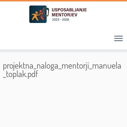
Skoči
na
projektna_naloga_mentorji_manuela
vsebino
_toplak.pdf