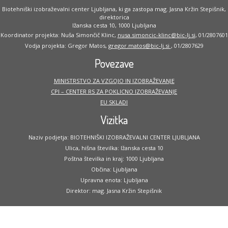
Biotehniški izobraževalni center Ljubljana, ki ga zastopa mag. Jasna Kržin Stepišnik,
direktorica
Ižanska cesta 10, 1000 Ljubljana
Koordinator projekta: Nuša Simončič Klinc,
nusa.simoncic-klinc@bic-lj.si
, 01/2807601
Vodja projekta: Gregor Matos,
gregor.matos@bic-lj.si
, 01/2807629
Povezave
MINISTRSTVO ZA VZGOJO IN IZOBRAŽEVANJE
CPI – CENTER RS ZA POKLICNO IZOBRAŽEVANJE
EU SKLADI
Vizitka
Naziv podjetja: BIOTEHNIŠKI IZOBRAŽEVALNI CENTER LJUBLJANA
Ulica, hišna številka: Ižanska cesta 10
Poštna številka in kraj: 1000 Ljubljana
Občina: Ljubljana
Upravna enota: Ljubljana
Direktor: mag. Jasna Kržin Stepišnik