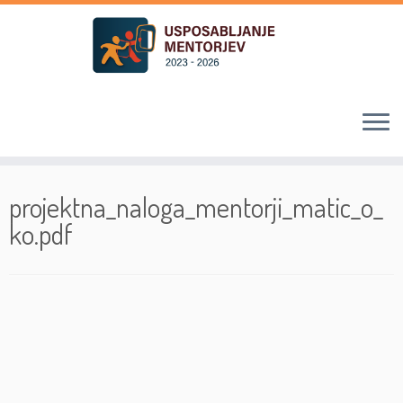
Skoči
na
projektna_naloga_mentorji_matic_o_
vsebino
ko.pdf