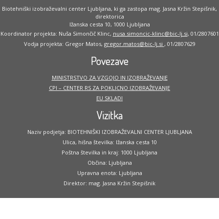
Biotehniški izobraževalni center Ljubljana, ki ga zastopa mag. Jasna Kržin Stepišnik,
direktorica
Ižanska cesta 10, 1000 Ljubljana
Koordinator projekta: Nuša Simončič Klinc,
nusa.simoncic-klinc@bic-lj.si
, 01/2807601
Vodja projekta: Gregor Matos,
gregor.matos@bic-lj.si
, 01/2807629
Povezave
MINISTRSTVO ZA VZGOJO IN IZOBRAŽEVANJE
CPI – CENTER RS ZA POKLICNO IZOBRAŽEVANJE
EU SKLADI
Vizitka
Naziv podjetja: BIOTEHNIŠKI IZOBRAŽEVALNI CENTER LJUBLJANA
Ulica, hišna številka: Ižanska cesta 10
Poštna številka in kraj: 1000 Ljubljana
Občina: Ljubljana
Upravna enota: Ljubljana
Direktor: mag. Jasna Kržin Stepišnik