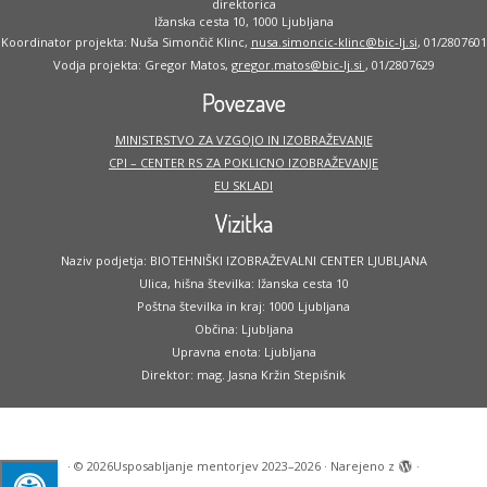
direktorica
Ižanska cesta 10, 1000 Ljubljana
Koordinator projekta: Nuša Simončič Klinc,
nusa.simoncic-klinc@bic-lj.si
, 01/2807601
Vodja projekta: Gregor Matos,
gregor.matos@bic-lj.si
, 01/2807629
Povezave
MINISTRSTVO ZA VZGOJO IN IZOBRAŽEVANJE
CPI – CENTER RS ZA POKLICNO IZOBRAŽEVANJE
EU SKLADI
Vizitka
Naziv podjetja: BIOTEHNIŠKI IZOBRAŽEVALNI CENTER LJUBLJANA
Ulica, hišna številka: Ižanska cesta 10
Poštna številka in kraj: 1000 Ljubljana
Občina: Ljubljana
Upravna enota: Ljubljana
Direktor: mag. Jasna Kržin Stepišnik
·
© 2026
Usposabljanje mentorjev 2023–2026
·
Narejeno z
·