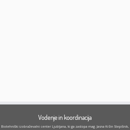
Vodenje in koordinacija
Biotehniški izobraževalni center Ljubljana, ki ga zastopa mag. Jasna Kržin Stepišnik,