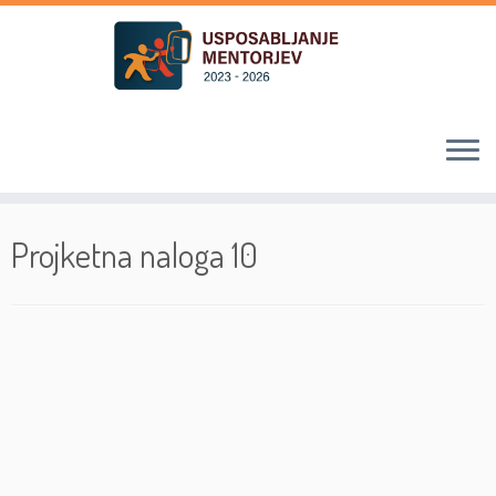
Skoči
na
Projketna naloga 10
vsebino