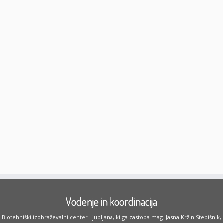
Vodenje in koordinacija
Biotehniški izobraževalni center Ljubljana, ki ga zastopa mag. Jasna Kržin Stepišnik,