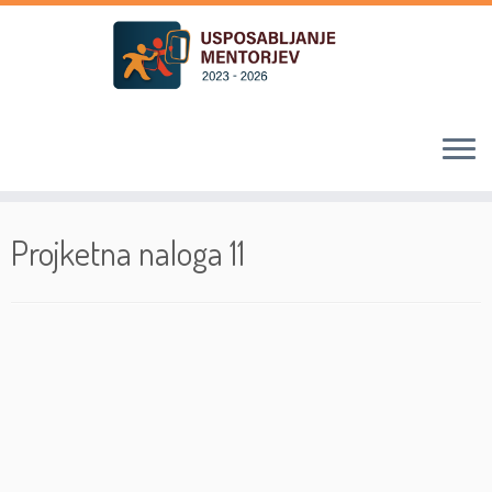
Skoči
na
Projketna naloga 11
vsebino