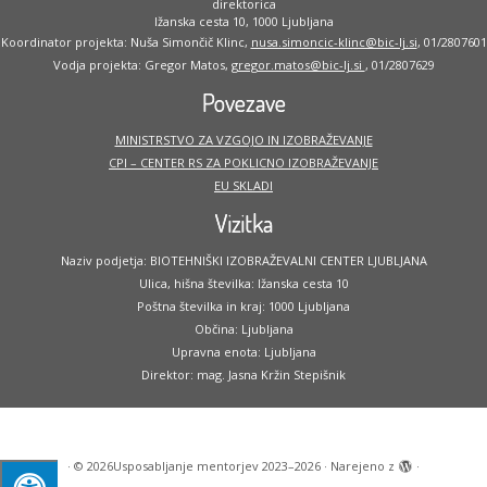
direktorica
Ižanska cesta 10, 1000 Ljubljana
Koordinator projekta: Nuša Simončič Klinc,
nusa.simoncic-klinc@bic-lj.si
, 01/2807601
Vodja projekta: Gregor Matos,
gregor.matos@bic-lj.si
, 01/2807629
Povezave
MINISTRSTVO ZA VZGOJO IN IZOBRAŽEVANJE
CPI – CENTER RS ZA POKLICNO IZOBRAŽEVANJE
EU SKLADI
Vizitka
Naziv podjetja: BIOTEHNIŠKI IZOBRAŽEVALNI CENTER LJUBLJANA
Ulica, hišna številka: Ižanska cesta 10
Poštna številka in kraj: 1000 Ljubljana
Občina: Ljubljana
Upravna enota: Ljubljana
Direktor: mag. Jasna Kržin Stepišnik
·
© 2026
Usposabljanje mentorjev 2023–2026
·
Narejeno z
·