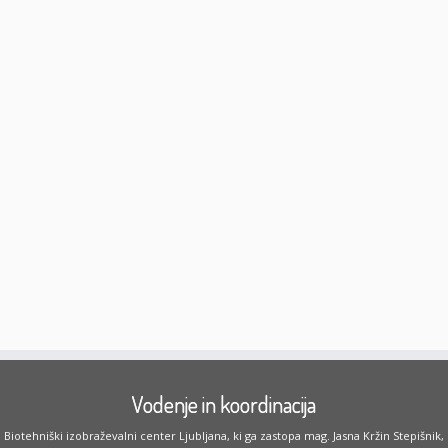
Vodenje in koordinacija
Biotehniški izobraževalni center Ljubljana, ki ga zastopa mag. Jasna Kržin Stepišnik,