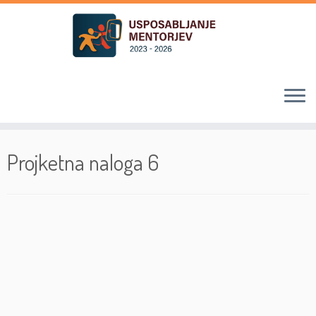
Skoči
na
Projketna naloga 6
vsebino