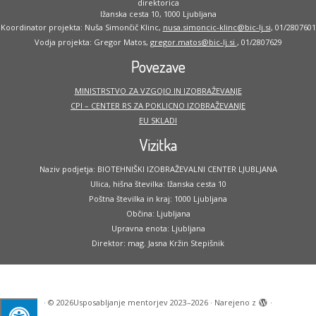
direktorica
Ižanska cesta 10, 1000 Ljubljana
Koordinator projekta: Nuša Simončič Klinc,
nusa.simoncic-klinc@bic-lj.si
, 01/2807601
Vodja projekta: Gregor Matos,
gregor.matos@bic-lj.si
, 01/2807629
Povezave
MINISTRSTVO ZA VZGOJO IN IZOBRAŽEVANJE
CPI – CENTER RS ZA POKLICNO IZOBRAŽEVANJE
EU SKLADI
Vizitka
Naziv podjetja: BIOTEHNIŠKI IZOBRAŽEVALNI CENTER LJUBLJANA
Ulica, hišna številka: Ižanska cesta 10
Poštna številka in kraj: 1000 Ljubljana
Občina: Ljubljana
Upravna enota: Ljubljana
Direktor: mag. Jasna Kržin Stepišnik
·
© 2026
Usposabljanje mentorjev 2023–2026
·
Narejeno z
·