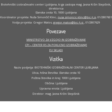
Biotehniški izobraževalni center Ljubljana, ki ga zastopa mag. Jasna Kržin Stepišnik,
direktorica
Ižanska cesta 10, 1000 Ljubljana
Koordinator projekta: Nuša Simončič Klinc,
nusa.simoncic-klinc@bic-lj.si
, 01/2807601
Vodja projekta: Gregor Matos,
gregor.matos@bic-lj.si
, 01/2807629
Povezave
MINISTRSTVO ZA VZGOJO IN IZOBRAŽEVANJE
CPI – CENTER RS ZA POKLICNO IZOBRAŽEVANJE
EU SKLADI
Vizitka
Naziv podjetja: BIOTEHNIŠKI IZOBRAŽEVALNI CENTER LJUBLJANA
Ulica, hišna številka: Ižanska cesta 10
Poštna številka in kraj: 1000 Ljubljana
Občina: Ljubljana
Upravna enota: Ljubljana
Direktor: mag. Jasna Kržin Stepišnik