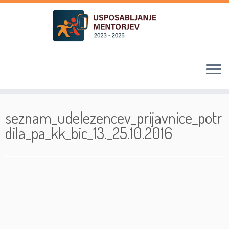
Skoči
na
seznam_udelezencev_prijavnice_potr
vsebino
dila_pa_kk_bic_13._25.10.2016