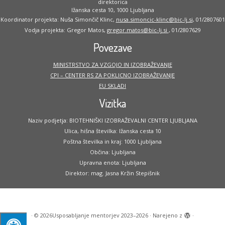
direktorica
Ižanska cesta 10, 1000 Ljubljana
Koordinator projekta: Nuša Simončič Klinc,
nusa.simoncic-klinc@bic-lj.si
, 01/2807601
Vodja projekta: Gregor Matos,
gregor.matos@bic-lj.si
, 01/2807629
Povezave
MINISTRSTVO ZA VZGOJO IN IZOBRAŽEVANJE
CPI – CENTER RS ZA POKLICNO IZOBRAŽEVANJE
EU SKLADI
Vizitka
Naziv podjetja: BIOTEHNIŠKI IZOBRAŽEVALNI CENTER LJUBLJANA
Ulica, hišna številka: Ižanska cesta 10
Poštna številka in kraj: 1000 Ljubljana
Občina: Ljubljana
Upravna enota: Ljubljana
Direktor: mag. Jasna Kržin Stepišnik
·
© 2026
Usposabljanje mentorjev 2023–2026
·
Narejeno z
·