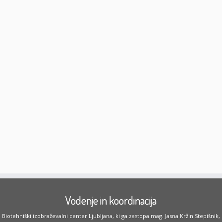
Vodenje in koordinacija
Biotehniški izobraževalni center Ljubljana, ki ga zastopa mag. Jasna Kržin Stepišnik,