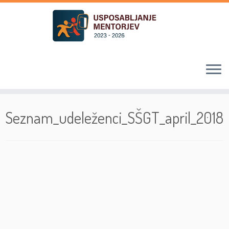
Skoči
na
Seznam_udeleženci_SŠGT_april_2018
vsebino