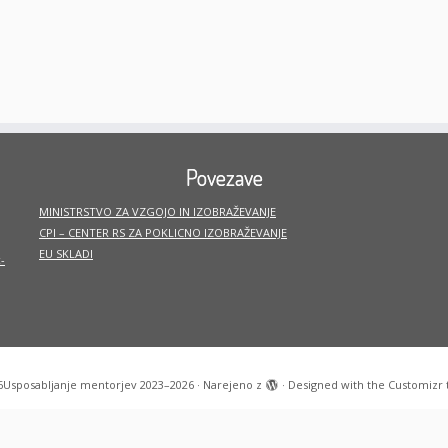
Povezave
MINISTRSTVO ZA VZGOJO IN IZOBRAŽEVANJE
CPI – CENTER RS ZA POKLICNO IZOBRAŽEVANJE
EU SKLADI
-
6
Usposabljanje mentorjev 2023–2026
·
Narejeno z
·
Designed with the
Customizr