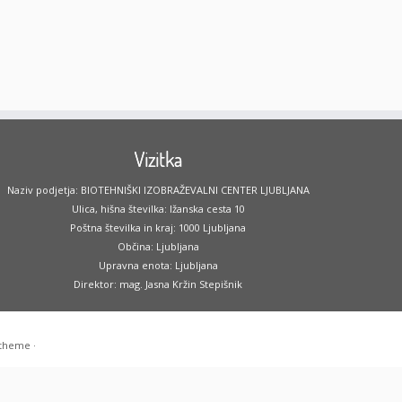
Vizitka
Naziv podjetja: BIOTEHNIŠKI IZOBRAŽEVALNI CENTER LJUBLJANA
Ulica, hišna številka: Ižanska cesta 10
Poštna številka in kraj: 1000 Ljubljana
Občina: Ljubljana
Upravna enota: Ljubljana
Direktor: mag. Jasna Kržin Stepišnik
 theme
·