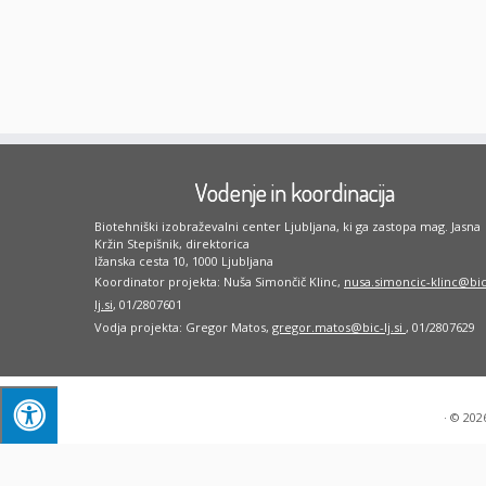
Vodenje in koordinacija
Biotehniški izobraževalni center Ljubljana, ki ga zastopa mag. Jasna
Kržin Stepišnik, direktorica
Ižanska cesta 10, 1000 Ljubljana
Koordinator projekta: Nuša Simončič Klinc,
nusa.simoncic-klinc@bic
lj.si
, 01/2807601
Vodja projekta: Gregor Matos,
gregor.matos@bic-lj.si
, 01/2807629
·
© 202