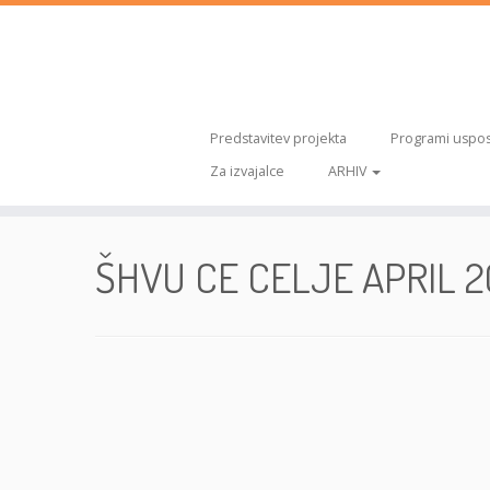
Predstavitev projekta
Programi uspos
Za izvajalce
ARHIV
Skoči
na
ŠHVU CE CELJE APRIL 
vsebino