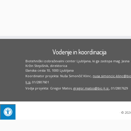
Vodenje in koordinacija
Biotehniški izobraževalni center Ljubljana, ki ga zastopa mag. Jasna
Kržin Stepišnik, direktorica
Ižanska cesta 10, 1000 Ljubljana
Koordinator projekta: Nuša Simončič Klinc,
nusa.simoncic-klinc@bic
lj.si
, 01/2807601
Vodja projekta: Gregor Matos,
gregor.matos@bic-lj.si
, 01/2807629
·
© 202