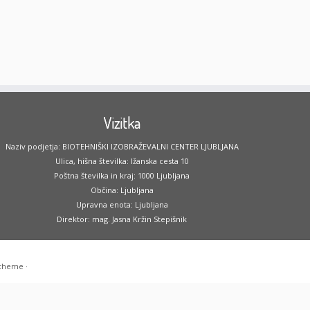
Vizitka
Naziv podjetja: BIOTEHNIŠKI IZOBRAŽEVALNI CENTER LJUBLJANA
Ulica, hišna številka: Ižanska cesta 10
Poštna številka in kraj: 1000 Ljubljana
Občina: Ljubljana
Upravna enota: Ljubljana
Direktor: mag. Jasna Kržin Stepišnik
 theme
·