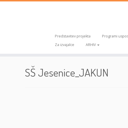
Predstavitev projekta
Programi uspos
Za izvajalce
ARHIV
Skoči
na
SŠ Jesenice_JAKUN
vsebino