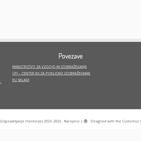
Povezave
MINISTRSTVO ZA VZGOJO IN IZOBRAŽEVANJE
CPI – CENTER RS ZA POKLICNO IZOBRAŽEVANJE
EU SKLADI
-
6
Usposabljanje mentorjev 2023–2026
·
Narejeno z
·
Designed with the
Customizr