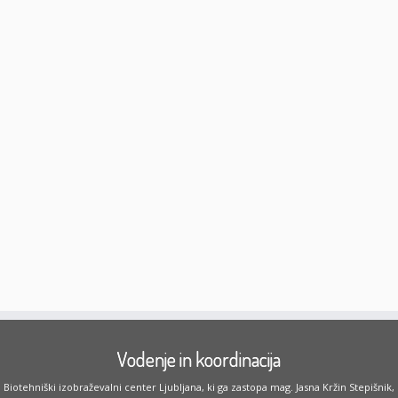
Vodenje in koordinacija
Biotehniški izobraževalni center Ljubljana, ki ga zastopa mag. Jasna Kržin Stepišnik,