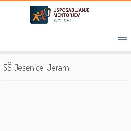
Skoči
na
SŠ Jesenice_Jeram
vsebino