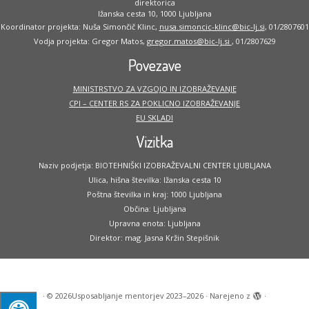
direktorica
Ižanska cesta 10, 1000 Ljubljana
Koordinator projekta: Nuša Simončič Klinc,
nusa.simoncic-klinc@bic-lj.si
, 01/2807601
Vodja projekta: Gregor Matos,
gregor.matos@bic-lj.si
, 01/2807629
Povezave
MINISTRSTVO ZA VZGOJO IN IZOBRAŽEVANJE
CPI – CENTER RS ZA POKLICNO IZOBRAŽEVANJE
EU SKLADI
Vizitka
Naziv podjetja: BIOTEHNIŠKI IZOBRAŽEVALNI CENTER LJUBLJANA
Ulica, hišna številka: Ižanska cesta 10
Poštna številka in kraj: 1000 Ljubljana
Občina: Ljubljana
Upravna enota: Ljubljana
Direktor: mag. Jasna Kržin Stepišnik
·
© 2026
Usposabljanje mentorjev 2023–2026
·
Narejeno z
·