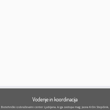
Vodenje in koordinacija
Biotehniški izobraževalni center Ljubljana, ki ga zastopa mag. Jasna Kržin Stepišnik,