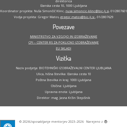
direktorica
Ižanska cesta 10, 1000 Ljubljana
Koordinator projekta: Nuša Simončič Klinc,
nusa.simoncic-klinc@bic-lj.si
, 01/2807601
Vodja projekta: Gregor Matos,
gregor.matos@bic-lj.si
, 01/2807629
Povezave
MINISTRSTVO ZA VZGOJO IN IZOBRAŽEVANJE
CPI – CENTER RS ZA POKLICNO IZOBRAŽEVANJE
EU SKLADI
Vizitka
Naziv podjetja: BIOTEHNIŠKI IZOBRAŽEVALNI CENTER LJUBLJANA
Ulica, hišna številka: Ižanska cesta 10
Poštna številka in kraj: 1000 Ljubljana
Občina: Ljubljana
Upravna enota: Ljubljana
Direktor: mag. Jasna Kržin Stepišnik
·
© 2026
Usposabljanje mentorjev 2023–2026
·
Narejeno z
·