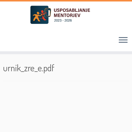
Skoči
na
urnik_zre_e.pdf
vsebino