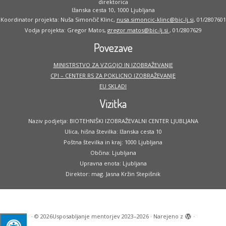
direktorica
Ižanska cesta 10, 1000 Ljubljana
Koordinator projekta: Nuša Simončič Klinc,
nusa.simoncic-klinc@bic-lj.si
, 01/2807601
Vodja projekta: Gregor Matos,
gregor.matos@bic-lj.si
, 01/2807629
Povezave
MINISTRSTVO ZA VZGOJO IN IZOBRAŽEVANJE
CPI – CENTER RS ZA POKLICNO IZOBRAŽEVANJE
EU SKLADI
Vizitka
Naziv podjetja: BIOTEHNIŠKI IZOBRAŽEVALNI CENTER LJUBLJANA
Ulica, hišna številka: Ižanska cesta 10
Poštna številka in kraj: 1000 Ljubljana
Občina: Ljubljana
Upravna enota: Ljubljana
Direktor: mag. Jasna Kržin Stepišnik
·
© 2026
Usposabljanje mentorjev 2023–2026
·
Narejeno z
·