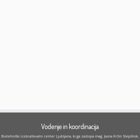
Vodenje in koordinacija
Biotehniški izobraževalni center Ljubljana, ki ga zastopa mag. Jasna Kržin Stepišnik,