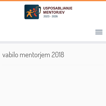
Skoči
na
vabilo mentorjem 2018
vsebino