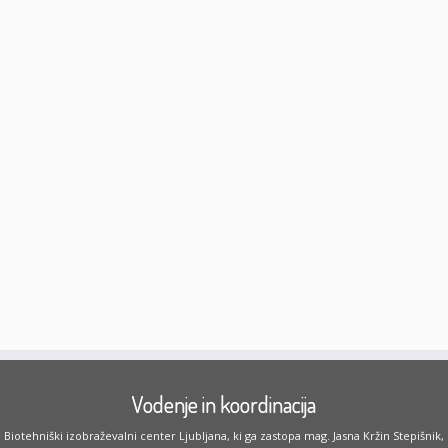
Vodenje in koordinacija
Biotehniški izobraževalni center Ljubljana, ki ga zastopa mag. Jasna Kržin Stepišnik,