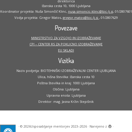
direktorica
Ižanska cesta 10, 1000 Ljubljana
Koordinator projekta: Nuša Simončič Klinc,
nusa.simoncic-klinc@bic-lj.si
, 01/2807601
Vodja projekta: Gregor Matos,
gregor.matos@bic-lj.si
, 01/2807629
Povezave
MINISTRSTVO ZA VZGOJO IN IZOBRAŽEVANJE
CPI – CENTER RS ZA POKLICNO IZOBRAŽEVANJE
EU SKLADI
Vizitka
Naziv podjetja: BIOTEHNIŠKI IZOBRAŽEVALNI CENTER LJUBLJANA
Ulica, hišna številka: Ižanska cesta 10
Poštna številka in kraj: 1000 Ljubljana
Občina: Ljubljana
Upravna enota: Ljubljana
Direktor: mag. Jasna Kržin Stepišnik
·
© 2026
Usposabljanje mentorjev 2023–2026
·
Narejeno z
·