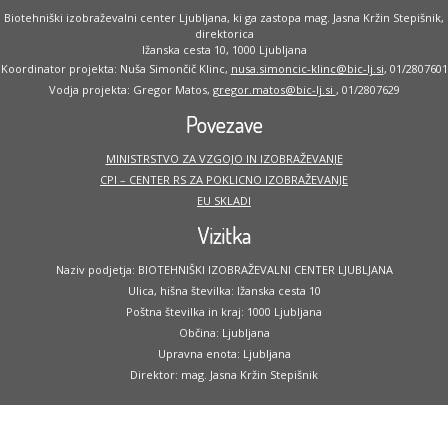
Biotehniški izobraževalni center Ljubljana, ki ga zastopa mag. Jasna Kržin Stepišnik,
direktorica
Ižanska cesta 10, 1000 Ljubljana
Koordinator projekta: Nuša Simončič Klinc,
nusa.simoncic-klinc@bic-lj.si
, 01/2807601
Vodja projekta: Gregor Matos,
gregor.matos@bic-lj.si
, 01/2807629
Povezave
MINISTRSTVO ZA VZGOJO IN IZOBRAŽEVANJE
CPI – CENTER RS ZA POKLICNO IZOBRAŽEVANJE
EU SKLADI
Vizitka
Naziv podjetja: BIOTEHNIŠKI IZOBRAŽEVALNI CENTER LJUBLJANA
Ulica, hišna številka: Ižanska cesta 10
Poštna številka in kraj: 1000 Ljubljana
Občina: Ljubljana
Upravna enota: Ljubljana
Direktor: mag. Jasna Kržin Stepišnik