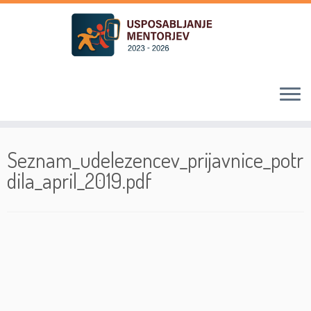
Skoči
na
Seznam_udelezencev_prijavnice_potr
vsebino
dila_april_2019.pdf