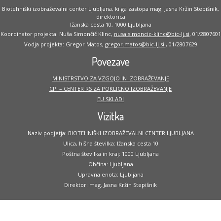
Biotehniški izobraževalni center Ljubljana, ki ga zastopa mag. Jasna Kržin Stepišnik,
direktorica
Ižanska cesta 10, 1000 Ljubljana
Koordinator projekta: Nuša Simončič Klinc,
nusa.simoncic-klinc@bic-lj.si
, 01/2807601
Vodja projekta: Gregor Matos,
gregor.matos@bic-lj.si
, 01/2807629
Povezave
MINISTRSTVO ZA VZGOJO IN IZOBRAŽEVANJE
CPI – CENTER RS ZA POKLICNO IZOBRAŽEVANJE
EU SKLADI
Vizitka
Naziv podjetja: BIOTEHNIŠKI IZOBRAŽEVALNI CENTER LJUBLJANA
Ulica, hišna številka: Ižanska cesta 10
Poštna številka in kraj: 1000 Ljubljana
Občina: Ljubljana
Upravna enota: Ljubljana
Direktor: mag. Jasna Kržin Stepišnik